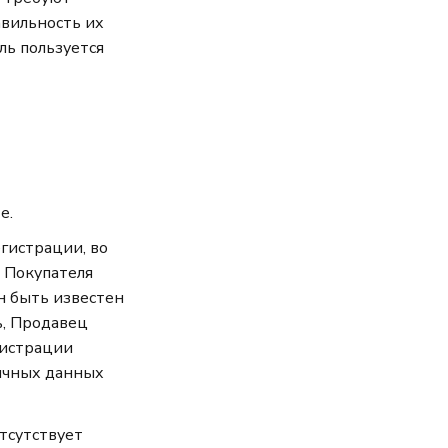
авильность их
ль пользуется
е.
гистрации, во
 Покупателя
н быть известен
ь, Продавец
гистрации
личных данных
отсутствует