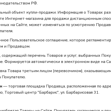
нодательством РФ.
ьный объект купли-продажи. Информация о Товарах ра
те Интернет-магазина для продажи дистанционным спос
нных на Сайте, может изменяться по усмотрению Продав
пателя.
ное Пользовательское соглашение, которое регламенти
м и Продавцом.
 содержащий перечень Товаров и услуг, выбранных Поку
е. Формируется автоматически в электронном виде на Са
вка Товара третьим лицом (перевозчиком), оказывающим
а Покупателю.
н
— торговая площадка Продавца, расположенная по адре
, Торговый центр "Барбарис", ул. Барбарисовая 31.
приобретая Товары на Сайте, Покупатель соглашается и пр