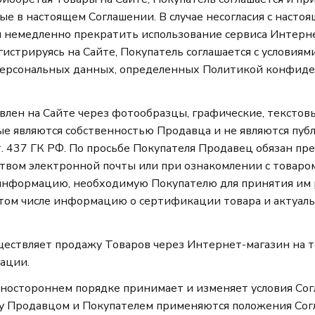
ые в настоящем Соглашении. В случае несогласия с наст
н немедленно прекратить использование сервиса Интерн
гистрируясь на Сайте, Покупатель соглашается с условиям
персональных данных, определенных Политикой конфид
авлен на Сайте через фотообразцы, графические, тексто
ые являются собственностью Продавца и не являются пуб
т. 437 ГК РФ. По просьбе Покупателя Продавец обязан пр
ством электронной почты или при ознакомлении с товаро
информацию, необходимую Покупателю для принятия им 
 том числе информацию о сертификации товара и актуал
уществляет продажу Товаров через Интернет-магазин на
ации.
дностороннем порядке принимает и изменяет условия Сог
 Продавцом и Покупателем применяются положения Сог