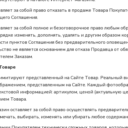
авляет за собой право отказать в продаже Товара Покуп
щего Соглашения.
авляет за собой полное и безоговорочное право любым об
рядке изменять, дополнять, удалять и другим образом к
асти пунктов Соглашения без предварительного оповещен
ство не является основанием для отказа Продавца от обя
телем Заказам.
 Товаре
 имитируют представленный на Сайте Товар. Реальный в
зображением, представленным на Сайте. Каждый фотообр
екстовой информацией: артикулом, ценой (актуальную ц
нием Товара.
азин оставляет за собой право осуществлять предварител
мечать, выбирать, изменять или убирать любое содержан
тении Покупателем технически сложных товаров, которы