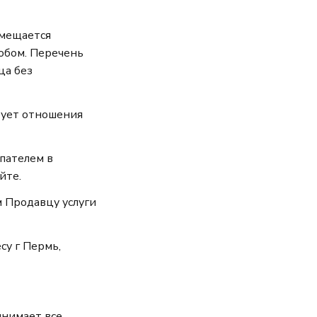
змещается
обом. Перечень
ца без
рует отношения
пателем в
йте.
 Продавцу услуги
су г Пермь,
инимает все