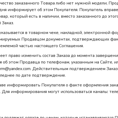
чество заказанного Товара либо нет нужной модели, Про
 дня информирует об этом Покупателя. Покупатель вправе
вар, который есть в наличии, вместо заказанного до этого
 Заказ.
 указывается в товарном чеке, накладной, электронной фо
мируемых Продавцом документах, подтверждающих факт
емлемой частью настоящего Соглашения.
имеет право изменить состав Заказа до момента заверше
 об этом Продавца по телефонам, указанным на Сайте, и
perm@yandex.com. Действительным подтверждением Заказа
следнее по дате подтверждение.
раве информировать Покупателя о факте оформления зак
. Для информирования могут использоваться каналы: телеф
уги подлежат оплате по ценам, которые устанавливаются 