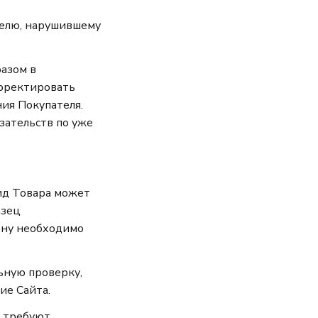
ателю, нарушившему
разом в
орректировать
ия Покупателя.
зательств по уже
ид Товара может
азец
ену необходимо
ьную проверку,
ие Сайта.
е требуют