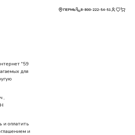
ПЕРМЬ
8-800-222-54-51
интернет "59
лагаемых для
ругую
 ,
РН
ь и оплатить
оглашением и