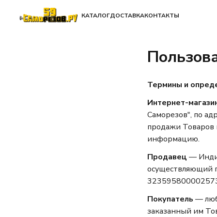
КАТАЛОГ
ДОСТАВКА
КОНТАКТЫ
Пользова
Термины и опред
Интернет-магази
Саморезов", по адр
продажи Товаров 
информацию.
Продавец
— Инди
осуществляющий п
323595800002573
Покупатель
— люб
заказанный им Тов