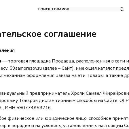
ПОИСК ТОВАРОВ
тельское соглашение
еления
н
— торговая площадка Продавца, расположенная в сети 
есу: 59samorezov.ru (далее – Сайт), имеющая каталог пред
и механизм оформления Заказа на эти Товары, а также д
видуальный предприниматель Хроян Самвел Жирайрович
родажу Товаров дистанционным способом на Сайте. ОГ
 , ИНН 590774858216.
ое физическое или юридическое лицо, способное принят
ар в порядке и на условиях, установленных настоящим С