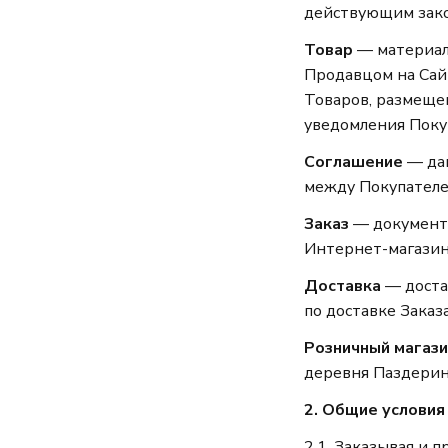
действующим зако
Товар
— материал
Продавцом на Сай
Товаров, размеще
уведомления Поку
Соглашение
— дан
между Покупателе
Заказ
— документ,
Интернет-магазин
Доставка
— доста
по доставке Заказ
Розничный магази
деревня Паздерино
2. Общие условия
2.1. Заказывая и 