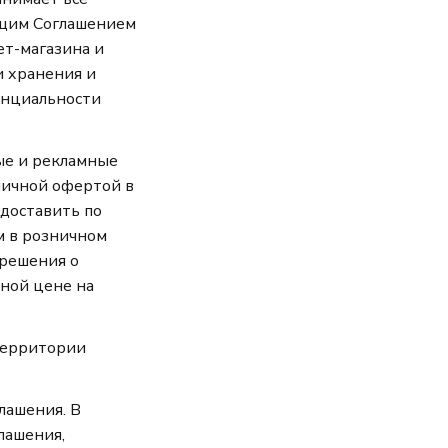
оящим Соглашением
ет-магазина и
и хранения и
енциальности
вые и рекламные
личной офертой в
едоставить по
м в розничном
решения о
ьной цене на
 территории
лашения. В
лашения,