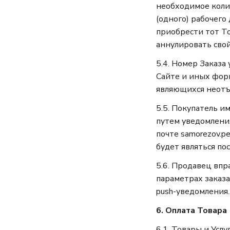
необходимое коли
(одного) рабочего
приобрести тот То
аннулировать свой
5.4. Номер Заказа
Сайте и иных фор
являющихся неотъ
5.5. Покупатель 
путем уведомления
почте samorezov.
будет являться по
5.6. Продавец вп
параметрах заказа
push-уведомления.
6. Оплата Товара
6.1. Товары и Усл