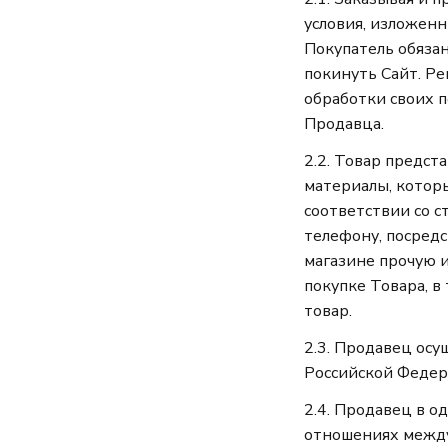
условия, изложенн
Покупатель обяза
покинуть Сайт. Ре
обработки своих 
Продавца.
2.2. Товар предст
материалы, котор
соответствии со с
телефону, посред
магазине прочую 
покупке Товара, в
товар.
2.3. Продавец ос
Российской Федер
2.4. Продавец в о
отношениях между