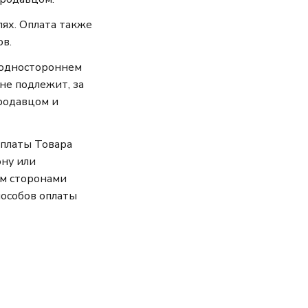
лях. Оплата также
ов.
 одностороннем
не подлежит, за
родавцом и
оплаты Товара
ону или
ым сторонами
пособов оплаты