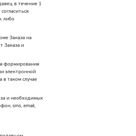
давец в течение 1
 согласиться
, либо
рме Заказа на
 Заказа и
ния формирования
ли электронной
 в таком случае
аза и необходимых
он, sms, email,
Продавцом.